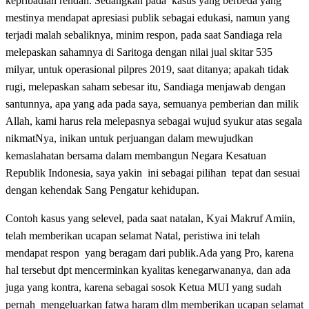
kepribadian rendah. Sedangkan pada kasus yang berbeda yang
mestinya mendapat apresiasi publik sebagai edukasi, namun yang
terjadi malah sebaliknya, minim respon, pada saat Sandiaga rela
melepaskan sahamnya di Saritoga dengan nilai jual skitar 535
milyar, untuk operasional pilpres 2019, saat ditanya; apakah tidak
rugi, melepaskan saham sebesar itu, Sandiaga menjawab dengan
santunnya, apa yang ada pada saya, semuanya pemberian dan milik
Allah, kami harus rela melepasnya sebagai wujud syukur atas segala
nikmatNya, inikan untuk perjuangan dalam mewujudkan
kemaslahatan bersama dalam membangun Negara Kesatuan
Republik Indonesia, saya yakin ini sebagai pilihan tepat dan sesuai
dengan kehendak Sang Pengatur kehidupan.
Contoh kasus yang selevel, pada saat natalan, Kyai Makruf Amiin,
telah memberikan ucapan selamat Natal, peristiwa ini telah
mendapat respon yang beragam dari publik.Ada yang Pro, karena
hal tersebut dpt mencerminkan kyalitas kenegarwananya, dan ada
juga yang kontra, karena sebagai sosok Ketua MUI yang sudah
pernah mengeluarkan fatwa haram dlm memberikan ucapan selamat