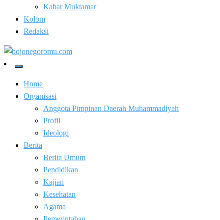
Kabar Muktamar
Kolom
Redaksi
Kabar Baik Berkemajuan
bojonegoromu.com
Home
Organisasi
Anggota Pimpinan Daerah Muhammadiyah
Profil
Ideologi
Berita
Berita Umum
Pendidikan
Kajian
Kesehatan
Agama
Pemerintahan