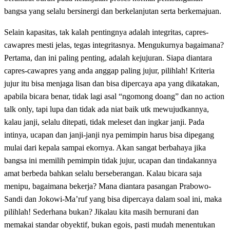
bangsa yang selalu bersinergi dan berkelanjutan serta berkemajuan.
Selain kapasitas, tak kalah pentingnya adalah integritas, capres-
cawapres mesti jelas, tegas integritasnya. Mengukurnya bagaimana?
Pertama, dan ini paling penting, adalah kejujuran. Siapa diantara
capres-cawapres yang anda anggap paling jujur, pilihlah! Kriteria
jujur itu bisa menjaga lisan dan bisa dipercaya apa yang dikatakan,
apabila bicara benar, tidak lagi asal “ngomong doang” dan no action
talk only, tapi lupa dan tidak ada niat baik utk mewujudkannya,
kalau janji, selalu ditepati, tidak meleset dan ingkar janji. Pada
intinya, ucapan dan janji-janji nya pemimpin harus bisa dipegang
mulai dari kepala sampai ekornya. Akan sangat berbahaya jika
bangsa ini memilih pemimpin tidak jujur, ucapan dan tindakannya
amat berbeda bahkan selalu berseberangan. Kalau bicara saja
menipu, bagaimana bekerja? Mana diantara pasangan Prabowo-
Sandi dan Jokowi-Ma’ruf yang bisa dipercaya dalam soal ini, maka
pilihlah! Sederhana bukan? Jikalau kita masih bernurani dan
memakai standar obyektif, bukan egois, pasti mudah menentukan