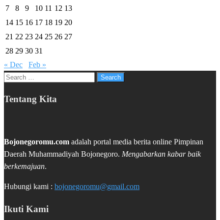
7
8
9
10
11
12
13
14
15
16
17
18
19
20
21
22
23
24
25
26
27
28
29
30
31
« Dec
Feb »
Search
for:
Tentang Kita
Bojonegoromu.com
adalah portal media berita online Pimpinan
Daerah Muhammadiyah Bojonegoro.
Mengabarkan kabar baik
berkemajuan
.
Hubungi kami :
bojonegoromu@gmail.com
Ikuti Kami