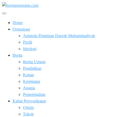
Skip
to
Kabar Baik Berkemajuan
content
bojonegoromu.com
Home
Organisasi
Anggota Pimpinan Daerah Muhammadiyah
Profil
Ideologi
Berita
Berita Umum
Pendidikan
Kajian
Kesehatan
Agama
Pemerintahan
Kabar Persyarikatan
Ortom
Tokoh