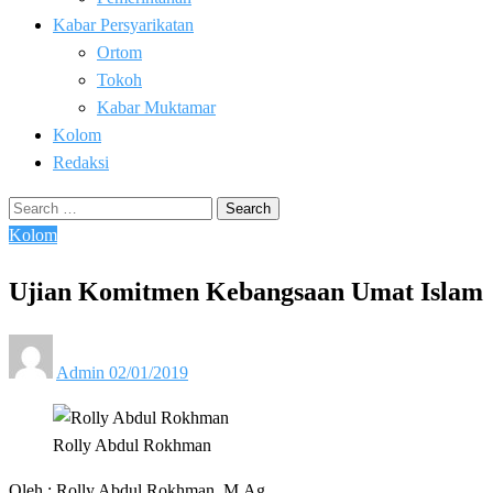
Kabar Persyarikatan
Ortom
Tokoh
Kabar Muktamar
Kolom
Redaksi
Search
for:
Kolom
Ujian Komitmen Kebangsaan Umat Islam
Posted
Admin
02/01/2019
on
Rolly Abdul Rokhman
Oleh : Rolly Abdul Rokhman, M.Ag