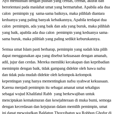
Ayo memilihlah dengan pilihan yang cerdas, cermat, akurat dan
berorientasi pada maslahat umat yang bermartabat. Apabila ada dua
calon pemimpin yg sama-sama baiknya, maka pilihlah diantara
keduanya yang paling banyak kebaikannya, Apabila terdapat dua
calon pemimpin, ada yang baik dan ada yang buruk, maka pilihlah
yang baik, apabila ada dua calon pemimpin yang keduanya sama-
sama buruk, maka pilihlah yang paling sedikit keburukannya.
Semua umat Islam pasti berharap, pemimpin yang sudah kita pilih
dapat menggunakan apa yang disebut kekuasaan dengan amanah,
adil, jujur dan cerdas. Mereka memiliki kecakapan dan kepribadian
memimpin dengan baik, tidak gampang didekte oleh hawa nafsu
dan tidak pula mudah didekte oleh kelompok-kelompok
kepentingan yang hanya mementingkan nafsu syahwat kekuasaan.
Karena menjadi pemimpin itu sebagai amanat umat sekaligus
sebagai wujud Khalifatul Rabb yang berkewajiban untuk
menciptakan kemakmuran dan kesejahteraan di muka bumi, semoga
dengan kecerdasan dan kejujuran dalam memilih pemimpin, umat
ini dapat mewujudkan Baldatun Thoyyibatun wa Robbun Ghofur di