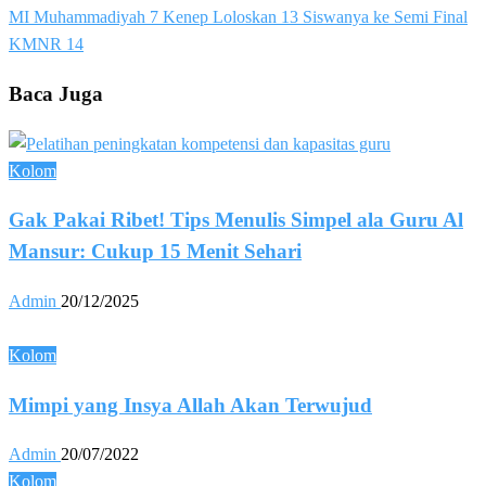
Post
Next
MI Muhammadiyah 7 Kenep Loloskan 13 Siswanya ke Semi Final
navigation
Post
KMNR 14
Baca Juga
Kolom
Gak Pakai Ribet! Tips Menulis Simpel ala Guru Al
Mansur: Cukup 15 Menit Sehari
Admin
20/12/2025
Kolom
Mimpi yang Insya Allah Akan Terwujud
Admin
20/07/2022
Kolom