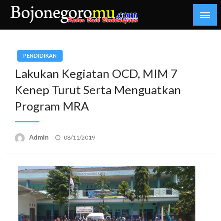
Skip
to
content
Kabar Baik Berkemajuan
bojonegoromu.com
PENDIDIKAN
Lakukan Kegiatan OCD, MIM 7
Kenep Turut Serta Menguatkan
Program MRA
Posted
Admin
08/11/2019
on