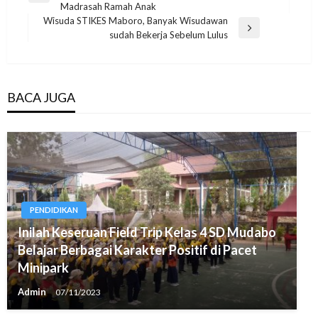
navigation
Madrasah Ramah Anak
Post
Wisuda STIKES Maboro, Banyak Wisudawan
Next
sudah Bekerja Sebelum Lulus
Post
BACA JUGA
PENDIDIKAN
Inilah Keseruan Field Trip Kelas 4 SD Mudabo
Belajar Berbagai Karakter Positif di Pacet
Minipark
Admin
07/11/2023