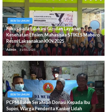
BERITA UMUM
Fokus pada Edukasi Gizi dan Layanan
Kesehatan Efisien, Mahasisaa STIKES Maboro
Resmi Laksanakan KKN 2025
Admin
31/01/2025
BERITA UMUM
PCPM Balen Serahkan Donasi Kepada Ibu
Supini, Warga Penderita Kanker Lidah