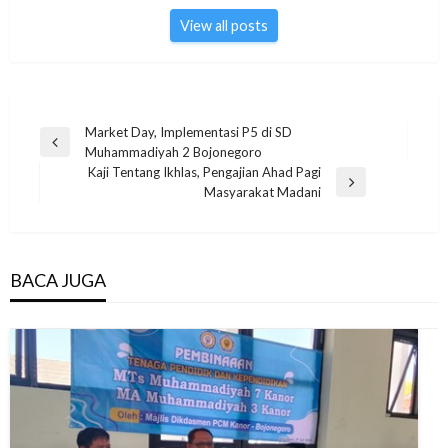
View all posts
Post
Market Day, Implementasi P5 di SD
Previous
Muhammadiyah 2 Bojonegoro
navigation
Post
Kaji Tentang Ikhlas, Pengajian Ahad Pagi
Next
Masyarakat Madani
Post
BACA JUGA