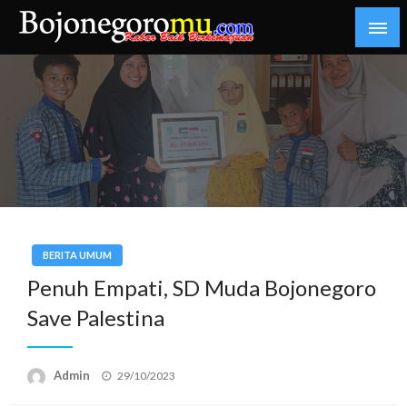
Skip
to
content
Kabar Baik Berkemajuan
bojonegoromu.com
BERITA UMUM
Penuh Empati, SD Muda Bojonegoro
Save Palestina
Posted
Admin
29/10/2023
on