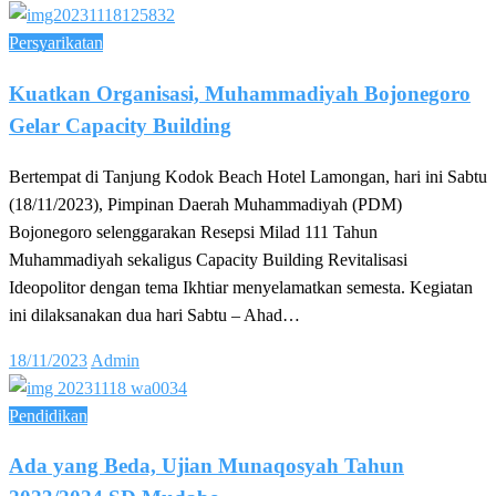
on
Persyarikatan
Kuatkan Organisasi, Muhammadiyah Bojonegoro
Gelar Capacity Building
Bertempat di Tanjung Kodok Beach Hotel Lamongan, hari ini Sabtu
(18/11/2023), Pimpinan Daerah Muhammadiyah (PDM)
Bojonegoro selenggarakan Resepsi Milad 111 Tahun
Muhammadiyah sekaligus Capacity Building Revitalisasi
Ideopolitor dengan tema Ikhtiar menyelamatkan semesta. Kegiatan
ini dilaksanakan dua hari Sabtu – Ahad…
Posted
18/11/2023
Admin
on
Pendidikan
Ada yang Beda, Ujian Munaqosyah Tahun