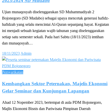
2023/2024 SD Mudabo
Ujian munaqosyah diselenggarakan SD Muhammadiyah 2
Bojonegoro (SD Mudabo) sebagai upaya mencetak generasi hafidz-
hafidzah yang selalu mencintai Al-Quran sepanjang hayat. Kegiatan
ini menjadi sebuah kegiatan wajib tahunan yang diselenggarakan
setiap satu semester sekali. Pada hari Sabtu (18/11/2023) imtihan
dan munaqosyah…
Posted
18/11/2023
Admin
on
Persyarikatan
Kembangkan Sektor Peternakan, Majelis Ekonomi
Gelar Seminar dan Kunjungan Lapangan
Ahad 12 Nopember 2023, bertempat di aula PDM Bojonegoro,
Majlis Ekonomi Bisnis dan Pariwisata Pimpinan Daerah