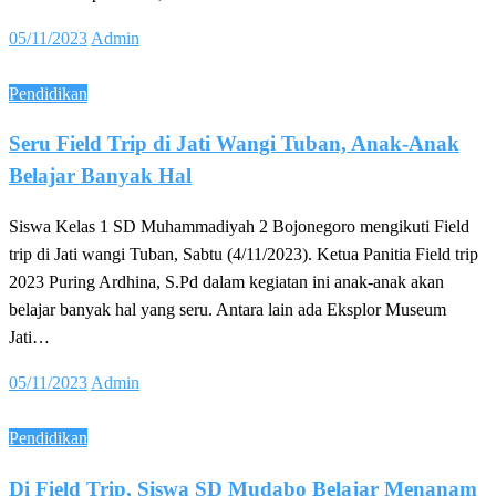
Posted
05/11/2023
Admin
on
Pendidikan
Seru Field Trip di Jati Wangi Tuban, Anak-Anak
Belajar Banyak Hal
Siswa Kelas 1 SD Muhammadiyah 2 Bojonegoro mengikuti Field
trip di Jati wangi Tuban, Sabtu (4/11/2023). Ketua Panitia Field trip
2023 Puring Ardhina, S.Pd dalam kegiatan ini anak-anak akan
belajar banyak hal yang seru. Antara lain ada Eksplor Museum
Jati…
Posted
05/11/2023
Admin
on
Pendidikan
Di Field Trip, Siswa SD Mudabo Belajar Menanam