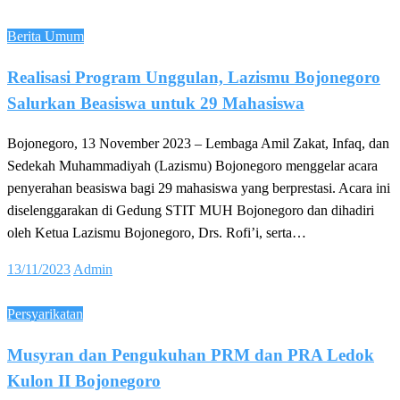
on
Berita Umum
Realisasi Program Unggulan, Lazismu Bojonegoro
Salurkan Beasiswa untuk 29 Mahasiswa
Bojonegoro, 13 November 2023 – Lembaga Amil Zakat, Infaq, dan
Sedekah Muhammadiyah (Lazismu) Bojonegoro menggelar acara
penyerahan beasiswa bagi 29 mahasiswa yang berprestasi. Acara ini
diselenggarakan di Gedung STIT MUH Bojonegoro dan dihadiri
oleh Ketua Lazismu Bojonegoro, Drs. Rofi’i, serta…
Posted
13/11/2023
Admin
on
Persyarikatan
Musyran dan Pengukuhan PRM dan PRA Ledok
Kulon II Bojonegoro