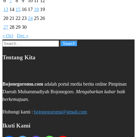
6
7
8
9
10
11
12
13
14
15
16
17
18
19
20
21
22
23
24
25
26
27
28
29
30
« Oct
Dec »
Search
for:
Tentang Kita
Bojonegoromu.com
adalah portal media berita online Pimpinan
Daerah Muhammadiyah Bojonegoro.
Mengabarkan kabar baik
berkemajuan
.
Hubungi kami :
bojonegoromu@gmail.com
Ikuti Kami