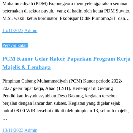
Muhammadiyah (PDM) Bojonegeoro mennyelenggarakan seminar
peternakan di sektor puyuh, yang di hadiri oleh ketua PDM Suwito,
M.Si, wakil ketua kordinator Ekobispar Didik Purnomo,ST dan…
Posted
15/11/2023
Admin
on
Persyarikatan
PCM Kanor Gelar Raker, Paparkan Program Kerja
Majelis & Lembaga
Pimpinan Cabang Muhammadiyah (PCM) Kanor periode 2022-
2027 gelar rapat kerja, Ahad (12/11). Bertempat di Gedung
Pendidikan Irsyadussyubban Desa Bakung, kegiatan tersebut
berjalan dengan lancar dan sukses. Kegiatan yang digelar sejak
pukul 08.00 WIB tersebut diikuti oleh pimpinan 13, seluruh majelis,
…
Posted
13/11/2023
Admin