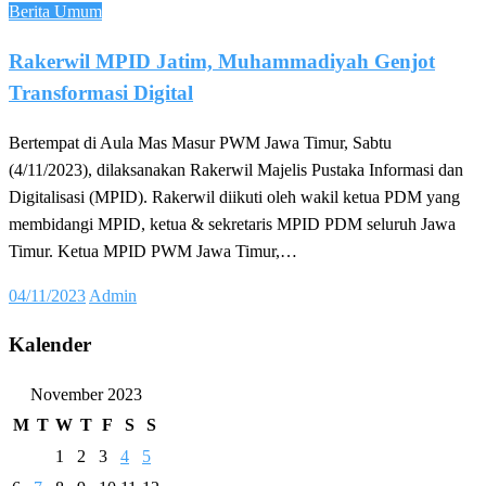
Berita Umum
Rakerwil MPID Jatim, Muhammadiyah Genjot
Transformasi Digital
Bertempat di Aula Mas Masur PWM Jawa Timur, Sabtu
(4/11/2023), dilaksanakan Rakerwil Majelis Pustaka Informasi dan
Digitalisasi (MPID). Rakerwil diikuti oleh wakil ketua PDM yang
membidangi MPID, ketua & sekretaris MPID PDM seluruh Jawa
Timur. Ketua MPID PWM Jawa Timur,…
Posted
04/11/2023
Admin
on
Kalender
November 2023
M
T
W
T
F
S
S
1
2
3
4
5