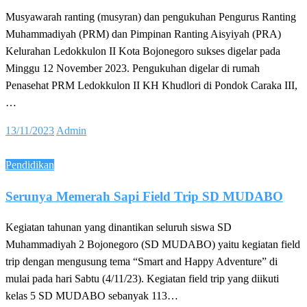
Musyawarah ranting (musyran) dan pengukuhan Pengurus Ranting
Muhammadiyah (PRM) dan Pimpinan Ranting Aisyiyah (PRA)
Kelurahan Ledokkulon II Kota Bojonegoro sukses digelar pada
Minggu 12 November 2023. Pengukuhan digelar di rumah
Penasehat PRM Ledokkulon II KH Khudlori di Pondok Caraka III,
…
Posted
13/11/2023
Admin
on
Pendidikan
Serunya Memerah Sapi Field Trip SD MUDABO
Kegiatan tahunan yang dinantikan seluruh siswa SD
Muhammadiyah 2 Bojonegoro (SD MUDABO) yaitu kegiatan field
trip dengan mengusung tema “Smart and Happy Adventure” di
mulai pada hari Sabtu (4/11/23). Kegiatan field trip yang diikuti
kelas 5 SD MUDABO sebanyak 113…