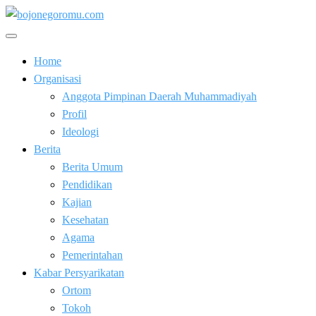
Skip
to
Kabar Baik Berkemajuan
content
bojonegoromu.com
Home
Organisasi
Anggota Pimpinan Daerah Muhammadiyah
Profil
Ideologi
Berita
Berita Umum
Pendidikan
Kajian
Kesehatan
Agama
Pemerintahan
Kabar Persyarikatan
Ortom
Tokoh