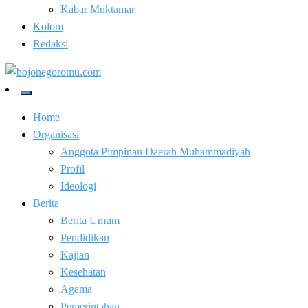
Kabar Muktamar
Kolom
Redaksi
Kabar Baik Berkemajuan
bojonegoromu.com
Home
Organisasi
Anggota Pimpinan Daerah Muhammadiyah
Profil
Ideologi
Berita
Berita Umum
Pendidikan
Kajian
Kesehatan
Agama
Pemerintahan