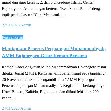
murid dan guru kelas 1, 2, dan 3 di Gedung Islamic Center
Bojonegoro. Acara dengan bertema “Be a Smart Parent” dengan
topik pembahasan : “Cara Menajamkan…
Posted
27/11/2023
Admin
on
Persyarikatan
Mantapkan Penerus Perjuangan Muhammadiyah,
AMM Bojonegoro Gelar Kemah Bersama
Kemah Kader Angkatan Muda Muhammadiyah Bojonegoro resmi
dibuka, Jumat (24/11). Kegiatan yang berlangsung pada tanggal 24-
26 November 2023 ini mengambil tema “AMM Bojonegoro
Penerus Perjuangan Muhammadiyah”. Kegiatan ini berlangsung di
Hotel Bonero, Kalitidu, Bojonegoro dan diikuti lebih dari 200
kader…
Posted
24/11/2023
Admin