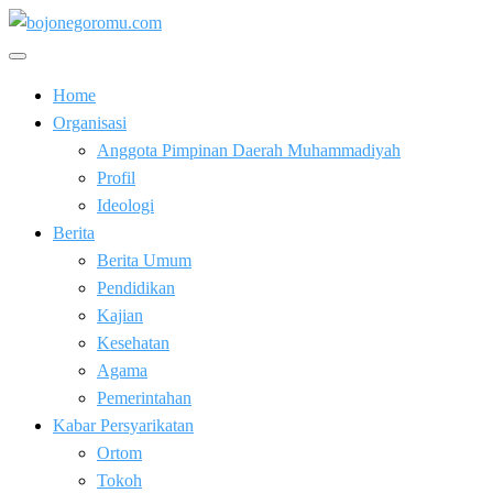
Skip
to
Kabar Baik Berkemajuan
content
bojonegoromu.com
Home
Organisasi
Anggota Pimpinan Daerah Muhammadiyah
Profil
Ideologi
Berita
Berita Umum
Pendidikan
Kajian
Kesehatan
Agama
Pemerintahan
Kabar Persyarikatan
Ortom
Tokoh