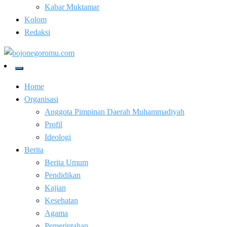
Kabar Muktamar
Kolom
Redaksi
Kabar Baik Berkemajuan
bojonegoromu.com
Home
Organisasi
Anggota Pimpinan Daerah Muhammadiyah
Profil
Ideologi
Berita
Berita Umum
Pendidikan
Kajian
Kesehatan
Agama
Pemerintahan