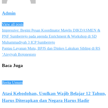
Admin
View all posts
Previous
Impressive: Begini Pesan Koordinator Majelis DIKDASMEN &
Post
Post
PNF Sumberrejo pada agenda Enrichment & Workshop di SD
navigation
Muhammadiyah 3 ICP Sumberrejo
Next
Pantau Layanan Mutu, BPJS dan Dinkes Lakukan Sibling di RS
Post
‘Aisyiyah Bojonegoro
Baca Juga
Berita Umum
Atasi Kebodohan, Usulkan Wajib Belajar 12 Tahun,
Harus Diterapkan dan Negara Harus Hadir