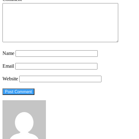
Name
Email
Website