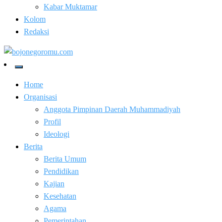
Kabar Muktamar
Kolom
Redaksi
Kabar Baik Berkemajuan
bojonegoromu.com
Home
Organisasi
Anggota Pimpinan Daerah Muhammadiyah
Profil
Ideologi
Berita
Berita Umum
Pendidikan
Kajian
Kesehatan
Agama
Pemerintahan