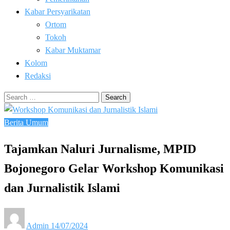
Kabar Persyarikatan
Ortom
Tokoh
Kabar Muktamar
Kolom
Redaksi
Search
for:
Berita Umum
Tajamkan Naluri Jurnalisme, MPID
Bojonegoro Gelar Workshop Komunikasi
dan Jurnalistik Islami
Posted
Admin
14/07/2024
on