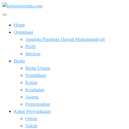
Skip
to
Kabar Baik Berkemajuan
content
bojonegoromu.com
Home
Organisasi
Anggota Pimpinan Daerah Muhammadiyah
Profil
Ideologi
Berita
Berita Umum
Pendidikan
Kajian
Kesehatan
Agama
Pemerintahan
Kabar Persyarikatan
Ortom
Tokoh