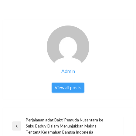
Admin
View all posts
Post
Perjalanan adat Bakti Pemuda Nusantara ke
Suku Baduy Dalam Menunjukkan Makna
navigation
Previous
Tentang Keramahan Bangsa Indonesia
Post