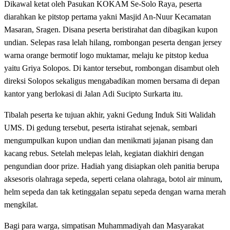
Dikawal ketat oleh Pasukan KOKAM Se-Solo Raya, peserta
diarahkan ke pitstop pertama yakni Masjid An-Nuur Kecamatan
Masaran, Sragen. Disana peserta beristirahat dan dibagikan kupon
undian. Selepas rasa lelah hilang, rombongan peserta dengan jersey
warna orange bermotif logo muktamar, melaju ke pitstop kedua
yaitu Griya Solopos. Di kantor tersebut, rombongan disambut oleh
direksi Solopos sekaligus mengabadikan momen bersama di depan
kantor yang berlokasi di Jalan Adi Sucipto Surkarta itu.
Tibalah peserta ke tujuan akhir, yakni Gedung Induk Siti Walidah
UMS. Di gedung tersebut, peserta istirahat sejenak, sembari
mengumpulkan kupon undian dan menikmati jajanan pisang dan
kacang rebus. Setelah melepas lelah, kegiatan diakhiri dengan
pengundian door prize. Hadiah yang disiapkan oleh panitia berupa
aksesoris olahraga sepeda, seperti celana olahraga, botol air minum,
helm sepeda dan tak ketinggalan sepatu sepeda dengan warna merah
mengkilat.
Bagi para warga, simpatisan Muhammadiyah dan Masyarakat