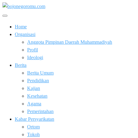
Skip
to
Kabar Baik Berkemajuan
content
bojonegoromu.com
Home
Organisasi
Anggota Pimpinan Daerah Muhammadiyah
Profil
Ideologi
Berita
Berita Umum
Pendidikan
Kajian
Kesehatan
Agama
Pemerintahan
Kabar Persyarikatan
Ortom
Tokoh