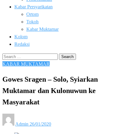
Kabar Persyarikatan
Ortom
Tokoh
Kabar Muktamar
Kolom
Redaksi
Search
for:
KABAR MUKTAMAR
Gowes Sragen – Solo, Syiarkan
Muktamar dan Kulonuwun ke
Masyarakat
Posted
Admin
26/01/2020
on