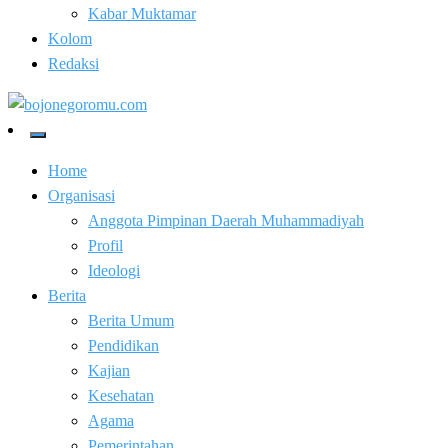
Kabar Muktamar
Kolom
Redaksi
Kabar Baik Berkemajuan
bojonegoromu.com
Home
Organisasi
Anggota Pimpinan Daerah Muhammadiyah
Profil
Ideologi
Berita
Berita Umum
Pendidikan
Kajian
Kesehatan
Agama
Pemerintahan