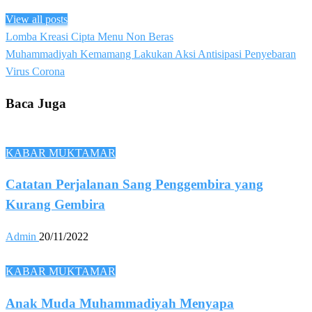
View all posts
Previous
Lomba Kreasi Cipta Menu Non Beras
Post
Post
Next
Muhammadiyah Kemamang Lakukan Aksi Antisipasi Penyebaran
navigation
Post
Virus Corona
Baca Juga
KABAR MUKTAMAR
Catatan Perjalanan Sang Penggembira yang
Kurang Gembira
Admin
20/11/2022
KABAR MUKTAMAR
Anak Muda Muhammadiyah Menyapa