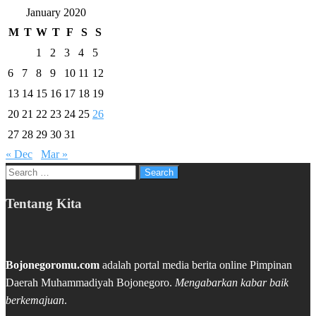
January 2020
M
T
W
T
F
S
S
1
2
3
4
5
6
7
8
9
10
11
12
13
14
15
16
17
18
19
20
21
22
23
24
25
26
27
28
29
30
31
« Dec
Mar »
Search
for:
Tentang Kita
Bojonegoromu.com
adalah portal media berita online Pimpinan
Daerah Muhammadiyah Bojonegoro.
Mengabarkan kabar baik
berkemajuan
.