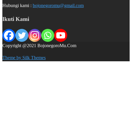
Hubungi kami :
bojonegoromu@gmail.com
Ikuti Kami
Copyright @2021 BojonegoroMu.Com
Theme by Silk Themes