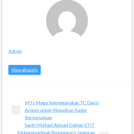
Admin
View all posts
Post
MTs Muga Selenggarakan TC Darul
Arqom untuk Wujudkan Kader
Previous
navigation
Berkemajuan
Post
Santri Ma’had Ahmad Dahlan STIT
Muhammadiyah Bojonegoro Jalankan