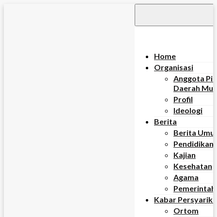
Skip
to
content
Home
Organisasi
Anggota Pi
Daerah Mu
Profil
Ideologi
Berita
Berita Umu
Pendidikan
Kajian
Kesehatan
Agama
Pemerintah
Kabar Persyarik
Ortom