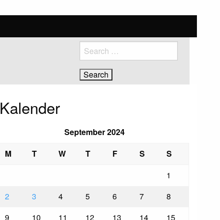
Search
for:
Kalender
September 2024
M
T
W
T
F
S
S
1
2
3
4
5
6
7
8
9
10
11
12
13
14
15