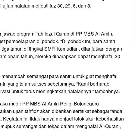
jian hafalan meliputi juz 30, 29, 6, dan 8.
g jawab program Tahfidzul Quran di PP MBS Al Amin,
t pembelajaran di pondok. “Di pondok ini, para santri
tiga tahun di tingkat SMP. Kemudian, dilanjutkan dengan
dalam enam tahun, mereka diharapkan dapat menghafal 30
apat menambah semangat para santri untuk giat menghafal
antri yang telah sukses sebelumnya. “Kami berharap,
ivasi untuk terus meningkatkan hafalannya,” tambahnya.
laku mudir PP MBS Al Amin Religi Bojonegoro
kan ujian tahfidz akan diberikan sertifikat sebagai tanda
z. Kegiatan ini tidak hanya menjadi tolok ukur keberhasilan
k memupuk semangat dan tekad dalam menghafal Al-Quran”,