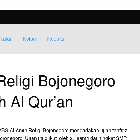
om
m
ikatan
Kolom
Redaksi
eligi Bojonegoro
 Al Qur’an
BS Al Amin Religi Bojonegoro mengadakan ujian tahfidz
egoro. Ujian ini diikuti oleh 27 santri dari tingkat SMP