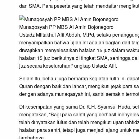
dan SMA. Para peserta yang telah mendaftar mengikuti u
Munaqosyah PP MBS Al Amin Bojonegoro
Ustadz Miftakhul Afif Abduh, M.Pd, selaku penanggun
menyampaikan bahwa ujian ini adalah bagian dari targe
diwajibkan menyelesaikan hafalan 15 juz dalam waktu 
hafalan 15 juz berikutnya di tingkat SMA, sehingga 
juz secara keseluruhan,” ungkap Ustadz Afif.
Selain itu, beliau juga berharap kegiatan rutin ini d
Quran dengan baik dan lancar, mengikuti jejak para s
dengan adanya munaqasyah ini, santri semakin termot
Di kesempatan yang sama Dr. K.H. Syamsul Huda, se
mengatakan, “Bagi para santri yang berhasil menyelesai
telah dinyatakan lulus dan telah mengikuti ujian tahfid
hafalan para santri, tetapi juga menjadi ajang untu
tambahnya.