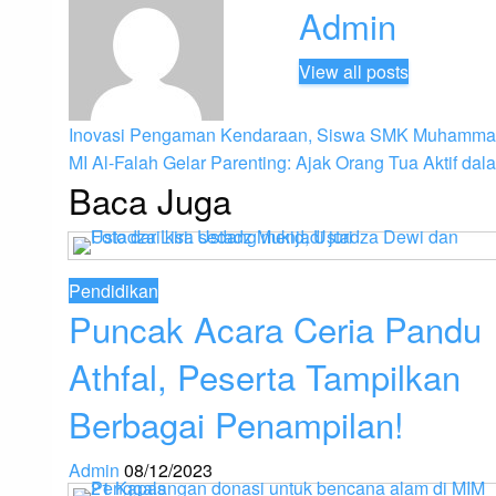
Admin
View all posts
Post
Previous
Inovasi Pengaman Kendaraan, Siswa SMK Muhammadi
Post
Next
MI Al-Falah Gelar Parenting: Ajak Orang Tua Aktif da
Baca Juga
Post
navigation
Pendidikan
Puncak Acara Ceria Pandu
Athfal, Peserta Tampilkan
Berbagai Penampilan!
Admin
08/12/2023