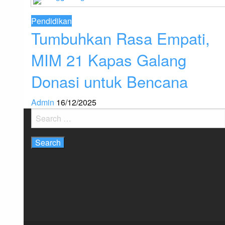
Pendidikan
Tumbuhkan Rasa Empati,
MIM 21 Kapas Galang
Donasi untuk Bencana
Admin
16/12/2025
Search
for: