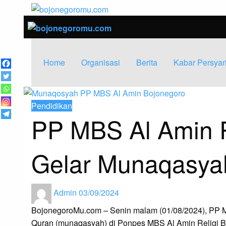
Skip
to
bojonegoromu.c
Kabar Baik Berkemajuan
content
bojonegoromu.co
Kabar Baik Berkemajuan
Home
Organisasi
Berita
Kabar Persyar
Pendidikan
PP MBS Al Amin R
Gelar Munaqasyah
Posted
Admin
03/09/2024
on
BojonegoroMu.com – Senin malam (01/08/2024), PP M
Quran (munaqasyah) di Ponpes MBS Al Amin Religi Bojon